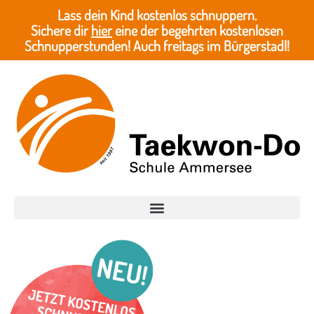
Lass dein Kind kostenlos schnuppern.
Sichere dir
hier
eine der begehrten kostenlosen
Schnupperstunden! Auch freitags im Bürgerstadl!