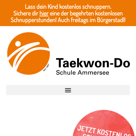
Lass dein Kind kostenlos schnuppern.
Sichere dir
hier
eine der begehrten kostenlosen
Schnupperstunden! Auch freitags im Bürgerstadl!