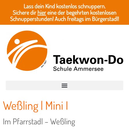
Lass dein Kind kostenlos schnuppern.
Sichere dir
hier
eine der begehrten kostenlosen
Schnupperstunden! Auch freitags im Bürgerstadl!
Weßling | Mini I
Im Pfarrstadl – Weßling