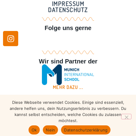
IMPRESSUM
DATENSCHUTZ
Folge uns gerne
Wir sind Partner der
MEHR DAZU ...
Diese Webseite verwendet Cookies. Einige sind essenziell,
Copyright © 2026 – Taekwondo Ammersee | All rights
andere helfen uns, dein Nutzungserlebnis zu verbessern. Du
reserved.
kannst selbst entscheiden, welche Cookies du zulassen
möchtest.
Ok
Nein
Datenschutzerklärung