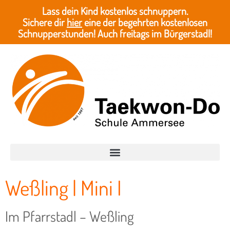
Lass dein Kind kostenlos schnuppern.
Sichere dir
hier
eine der begehrten kostenlosen
Schnupperstunden! Auch freitags im Bürgerstadl!
Weßling | Mini I
Im Pfarrstadl – Weßling