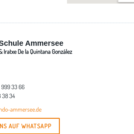
Im Pfar
Am Kreu
Schule Ammersee
 Iratxe De la Quintana González
7 999 33 66
3 38 34
ondo-ammersee.de
UNS AUF WHATSAPP