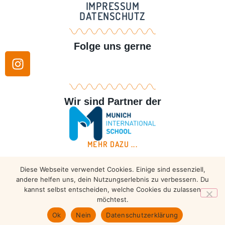
IMPRESSUM
DATENSCHUTZ
Folge uns gerne
Wir sind Partner der
MEHR DAZU ...
Diese Webseite verwendet Cookies. Einige sind essenziell,
Copyright © 2026 – Taekwondo Ammersee | All rights
andere helfen uns, dein Nutzungserlebnis zu verbessern. Du
reserved.
kannst selbst entscheiden, welche Cookies du zulassen
möchtest.
Ok
Nein
Datenschutzerklärung