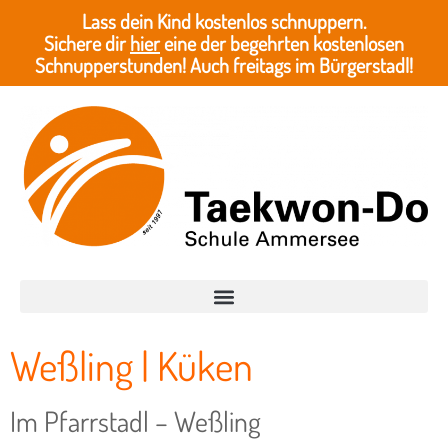
Lass dein Kind kostenlos schnuppern.
Sichere dir
hier
eine der begehrten kostenlosen
Schnupperstunden! Auch freitags im Bürgerstadl!
Weßling | Küken
Im Pfarrstadl – Weßling