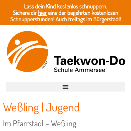
Lass dein Kind kostenlos schnuppern.
Sichere dir
hier
eine der begehrten kostenlosen
Schnupperstunden! Auch freitags im Bürgerstadl!
Weßling | Jugend
Im Pfarrstadl – Weßling