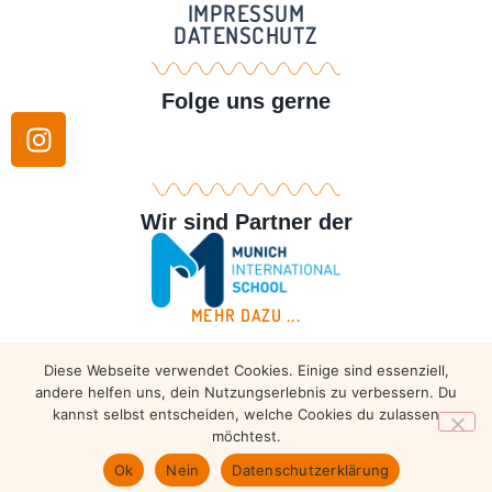
IMPRESSUM
DATENSCHUTZ
Folge uns gerne
Wir sind Partner der
MEHR DAZU ...
Diese Webseite verwendet Cookies. Einige sind essenziell,
Copyright © 2026 – Taekwondo Ammersee | All rights
andere helfen uns, dein Nutzungserlebnis zu verbessern. Du
reserved.
kannst selbst entscheiden, welche Cookies du zulassen
möchtest.
Ok
Nein
Datenschutzerklärung