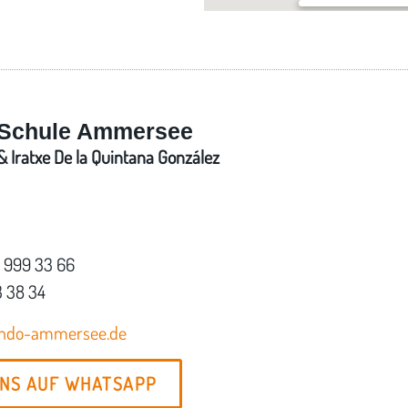
München – Landsber
Landsberger Straße 
Schule Ammersee
 Iratxe De la Quintana González
7 999 33 66
3 38 34
ondo-ammersee.de
UNS AUF WHATSAPP