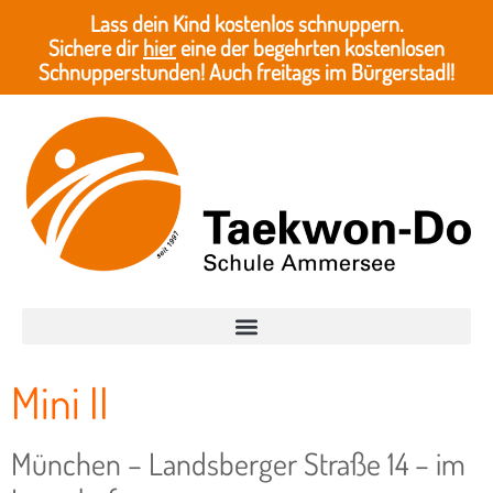
Lass dein Kind kostenlos schnuppern.
Sichere dir
hier
eine der begehrten kostenlosen
Schnupperstunden! Auch freitags im Bürgerstadl!
Mini II
München – Landsberger Straße 14 – im