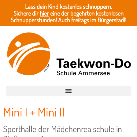
Lass dein Kind kostenlos schnuppern.
Sichere dir
hier
eine der begehrten kostenlosen
Schnupperstunden! Auch freitags im Bürgerstadl!
Mini I + Mini II
Sporthalle der Mädchenrealschule in