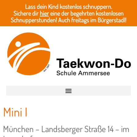
Lass dein Kind kostenlos schnuppern.
Sichere dir
hier
eine der begehrten kostenlosen
Schnupperstunden! Auch freitags im Bürgerstadl!
Mini I
München – Landsberger Straße 14 – im