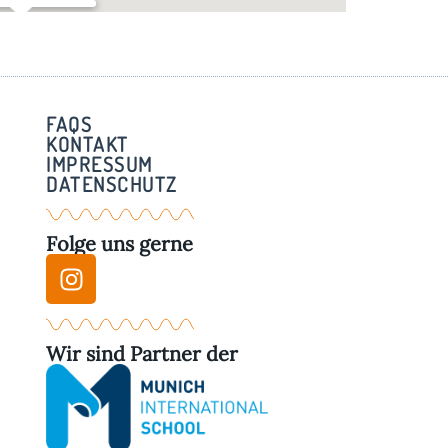
rstadl – Weßling
zberg 3 - Weßling
FAQS
KONTAKT
IMPRESSUM
DATENSCHUTZ
Folge uns gerne
Wir sind Partner der