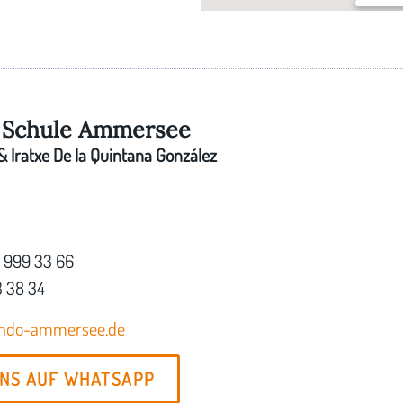
Im Pfar
Am Kreu
Schule Ammersee
 Iratxe De la Quintana González
7 999 33 66
3 38 34
ondo-ammersee.de
UNS AUF WHATSAPP