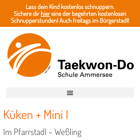
Lass dein Kind kostenlos schnuppern.
Sichere dir
hier
eine der begehrten kostenlosen
Schnupperstunden! Auch freitags im Bürgerstadl!
Küken + Mini I
Im Pfarrstadl – Weßling