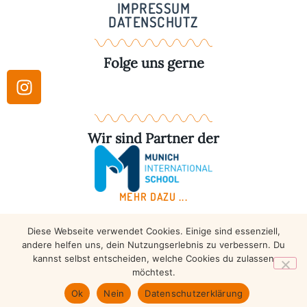
IMPRESSUM
DATENSCHUTZ
Folge uns gerne
Wir sind Partner der
MEHR DAZU ...
Diese Webseite verwendet Cookies. Einige sind essenziell,
Copyright © 2026 – Taekwondo Ammersee | All rights
andere helfen uns, dein Nutzungserlebnis zu verbessern. Du
reserved.
kannst selbst entscheiden, welche Cookies du zulassen
möchtest.
Ok
Nein
Datenschutzerklärung