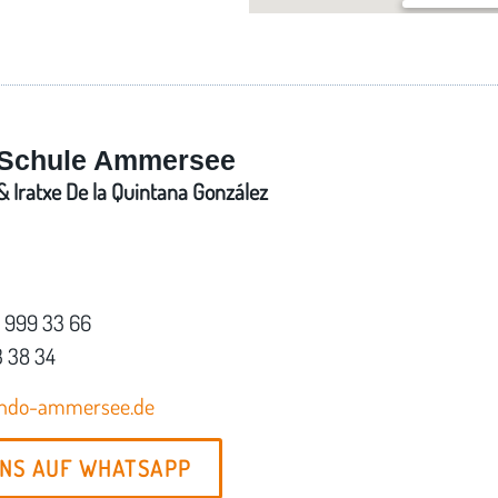
Turnhalle de
Ulrich-Haid-St
Schule Ammersee
 Iratxe De la Quintana González
7 999 33 66
3 38 34
ondo-ammersee.de
UNS AUF WHATSAPP