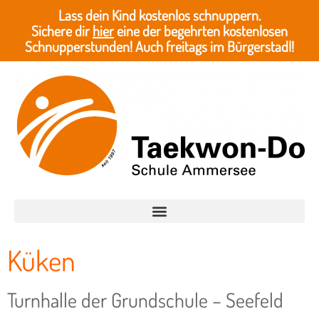
Lass dein Kind kostenlos schnuppern.
Sichere dir
hier
eine der begehrten kostenlosen
Schnupperstunden! Auch freitags im Bürgerstadl!
Küken
Turnhalle der Grundschule – Seefeld