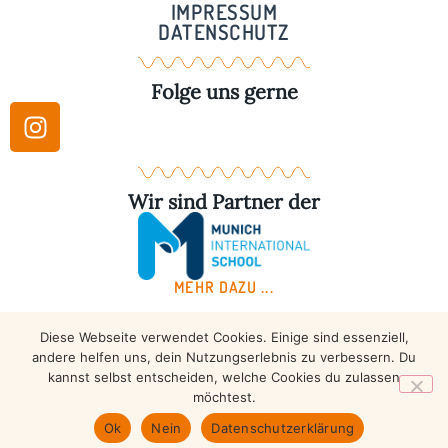
IMPRESSUM
DATENSCHUTZ
Folge uns gerne
Wir sind Partner der
MEHR DAZU ...
Diese Webseite verwendet Cookies. Einige sind essenziell,
Copyright © 2026 – Taekwondo Ammersee | All rights
andere helfen uns, dein Nutzungserlebnis zu verbessern. Du
reserved.
kannst selbst entscheiden, welche Cookies du zulassen
möchtest.
Ok
Nein
Datenschutzerklärung