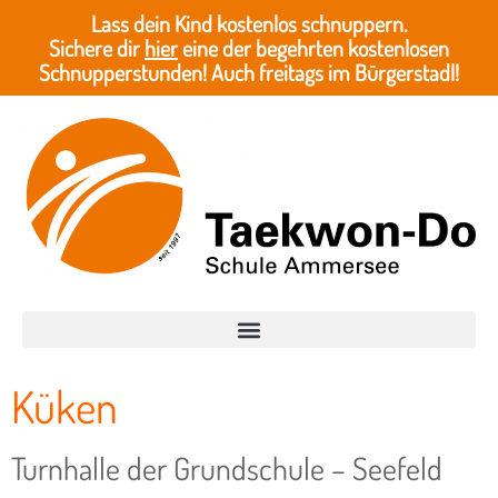
Lass dein Kind kostenlos schnuppern.
Sichere dir
hier
eine der begehrten kostenlosen
Schnupperstunden! Auch freitags im Bürgerstadl!
Küken
Turnhalle der Grundschule – Seefeld