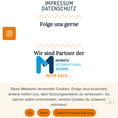
IMPRESSUM
DATENSCHUTZ
Folge uns gerne
Wir sind Partner der
MEHR DAZU ...
Diese Webseite verwendet Cookies. Einige sind essenziell,
Copyright © 2026 – Taekwondo Ammersee | All rights
andere helfen uns, dein Nutzungserlebnis zu verbessern. Du
reserved.
kannst selbst entscheiden, welche Cookies du zulassen
möchtest.
Ok
Nein
Datenschutzerklärung