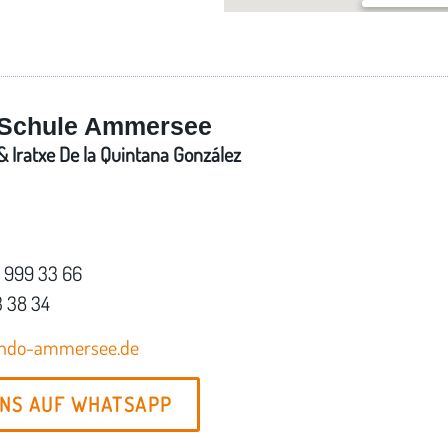
Turnhalle de
Ulrich-Haid-St
Schule Ammersee
 Iratxe De la Quintana González
7 999 33 66
3 38 34
ondo-ammersee.de
UNS AUF WHATSAPP