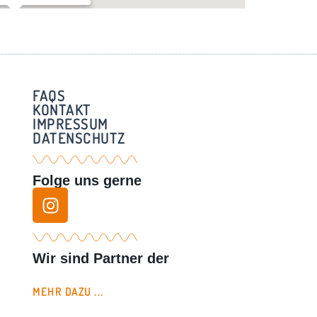
r Grundschule – Seefeld
raße 4 - Seefeld
FAQS
KONTAKT
IMPRESSUM
DATENSCHUTZ
Folge uns gerne
Wir sind Partner der
MEHR DAZU ...