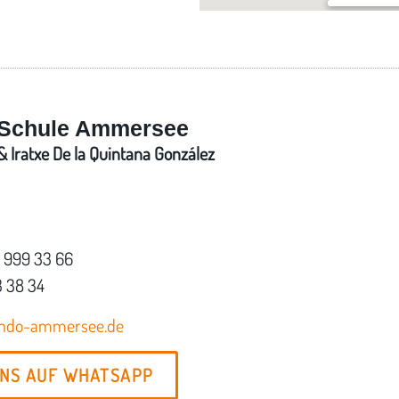
Im Bürgerst
Schlagenhofe
Schule Ammersee
 Iratxe De la Quintana González
7 999 33 66
3 38 34
ondo-ammersee.de
UNS AUF WHATSAPP