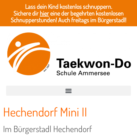
Lass dein Kind kostenlos schnuppern.
Sichere dir
hier
eine der begehrten kostenlosen
Schnupperstunden! Auch freitags im Bürgerstadl!
Hechendorf Mini II
Im Bürgerstadl Hechendorf