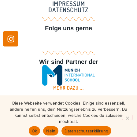
IMPRESSUM
DATENSCHUTZ
Folge uns gerne
Wir sind Partner der
MEHR DAZU ...
Diese Webseite verwendet Cookies. Einige sind essenziell,
Copyright © 2026 – Taekwondo Ammersee | All rights
andere helfen uns, dein Nutzungserlebnis zu verbessern. Du
reserved.
kannst selbst entscheiden, welche Cookies du zulassen
möchtest.
Ok
Nein
Datenschutzerklärung