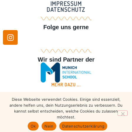
IMPRESSUM
DATENSCHUTZ
Folge uns gerne
Wir sind Partner der
MEHR DAZU ...
Diese Webseite verwendet Cookies. Einige sind essenziell,
Copyright © 2026 – Taekwondo Ammersee | All rights
andere helfen uns, dein Nutzungserlebnis zu verbessern. Du
reserved.
kannst selbst entscheiden, welche Cookies du zulassen
möchtest.
Ok
Nein
Datenschutzerklärung