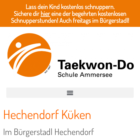
Lass dein Kind kostenlos schnuppern.
Sichere dir
hier
eine der begehrten kostenlosen
Schnupperstunden! Auch freitags im Bürgerstadl!
Hechendorf Küken
Im Bürgerstadl Hechendorf