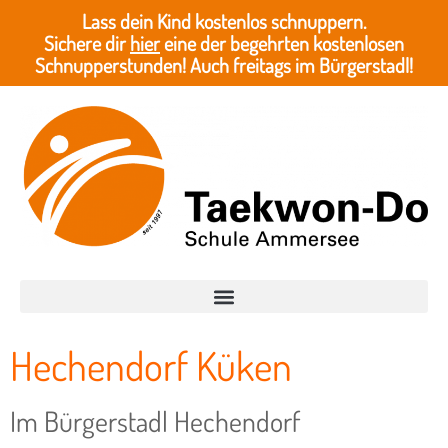
Lass dein Kind kostenlos schnuppern.
Sichere dir
hier
eine der begehrten kostenlosen
Schnupperstunden! Auch freitags im Bürgerstadl!
Hechendorf Küken
Im Bürgerstadl Hechendorf