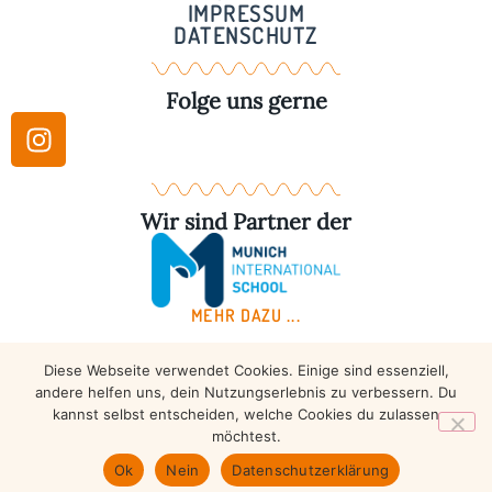
IMPRESSUM
DATENSCHUTZ
Folge uns gerne
Wir sind Partner der
MEHR DAZU ...
Diese Webseite verwendet Cookies. Einige sind essenziell,
Copyright © 2026 – Taekwondo Ammersee | All rights
andere helfen uns, dein Nutzungserlebnis zu verbessern. Du
reserved.
kannst selbst entscheiden, welche Cookies du zulassen
möchtest.
Ok
Nein
Datenschutzerklärung