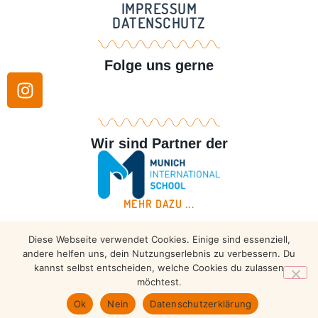
IMPRESSUM
DATENSCHUTZ
Folge uns gerne
Wir sind Partner der
MEHR DAZU ...
Diese Webseite verwendet Cookies. Einige sind essenziell,
Copyright © 2026 – Taekwondo Ammersee | All rights
andere helfen uns, dein Nutzungserlebnis zu verbessern. Du
reserved.
kannst selbst entscheiden, welche Cookies du zulassen
möchtest.
Ok
Nein
Datenschutzerklärung