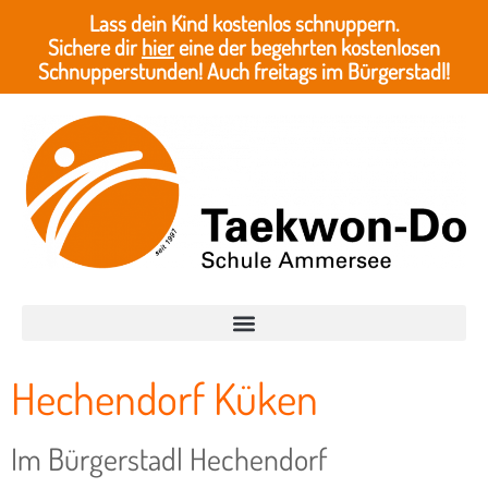
Lass dein Kind kostenlos schnuppern.
Sichere dir
hier
eine der begehrten kostenlosen
Schnupperstunden! Auch freitags im Bürgerstadl!
Hechendorf Küken
Im Bürgerstadl Hechendorf