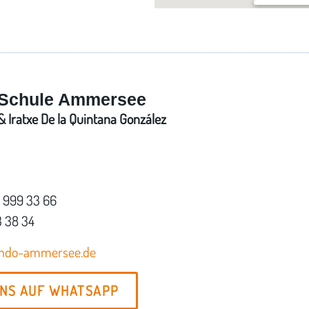
Im Bürgerst
Schlagenhofe
Schule Ammersee
 Iratxe De la Quintana González
7 999 33 66
3 38 34
ondo-ammersee.de
UNS AUF WHATSAPP