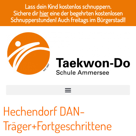
Lass dein Kind kostenlos schnuppern.
Sichere dir
hier
eine der begehrten kostenlosen
Schnupperstunden! Auch freitags im Bürgerstadl!
Hechendorf DAN-
Träger+Fortgeschrittene