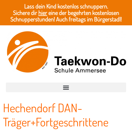
Lass dein Kind kostenlos schnuppern.
Sichere dir
hier
eine der begehrten kostenlosen
Schnupperstunden! Auch freitags im Bürgerstadl!
Hechendorf DAN-
Träger+Fortgeschrittene