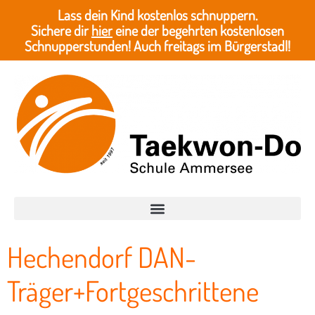
Lass dein Kind kostenlos schnuppern.
Sichere dir
hier
eine der begehrten kostenlosen
Schnupperstunden! Auch freitags im Bürgerstadl!
Hechendorf DAN-
Träger+Fortgeschrittene