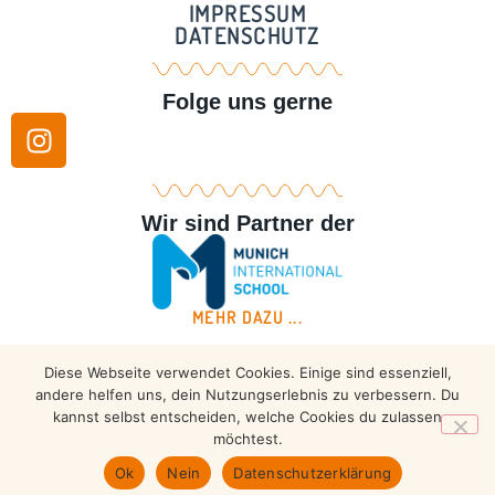
IMPRESSUM
DATENSCHUTZ
Folge uns gerne
Wir sind Partner der
MEHR DAZU ...
Diese Webseite verwendet Cookies. Einige sind essenziell,
Copyright © 2026 – Taekwondo Ammersee | All rights
andere helfen uns, dein Nutzungserlebnis zu verbessern. Du
reserved.
kannst selbst entscheiden, welche Cookies du zulassen
möchtest.
Ok
Nein
Datenschutzerklärung