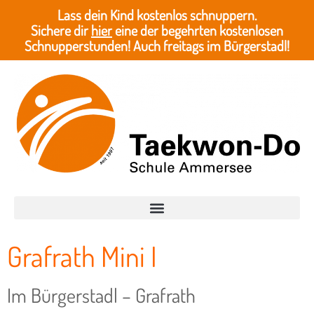
Lass dein Kind kostenlos schnuppern.
Sichere dir
hier
eine der begehrten kostenlosen
Schnupperstunden! Auch freitags im Bürgerstadl!
Grafrath Mini I
Im Bürgerstadl – Grafrath