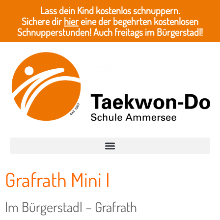
Lass dein Kind kostenlos schnuppern.
Sichere dir
hier
eine der begehrten kostenlosen
Schnupperstunden! Auch freitags im Bürgerstadl!
Grafrath Mini I
Im Bürgerstadl – Grafrath