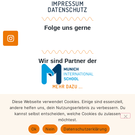
IMPRESSUM
DATENSCHUTZ
Folge uns gerne
Wir sind Partner der
MEHR DAZU ...
Diese Webseite verwendet Cookies. Einige sind essenziell,
Copyright © 2026 – Taekwondo Ammersee | All rights
andere helfen uns, dein Nutzungserlebnis zu verbessern. Du
reserved.
kannst selbst entscheiden, welche Cookies du zulassen
möchtest.
Ok
Nein
Datenschutzerklärung