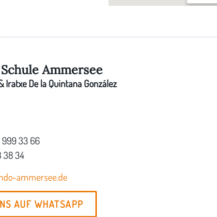
Im Bürge
Mauerner 
Schule Ammersee
 Iratxe De la Quintana González
7 999 33 66
3 38 34
ondo-ammersee.de
UNS AUF WHATSAPP