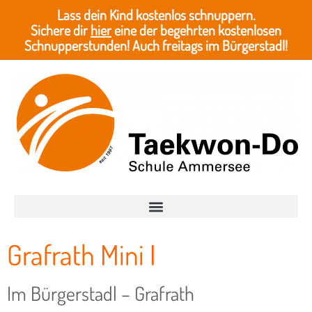
Lass dein Kind kostenlos schnuppern.
Sichere dir
hier
eine der begehrten kostenlosen
Schnupperstunden! Auch freitags im Bürgerstadl!
Grafrath Mini I
Im Bürgerstadl – Grafrath