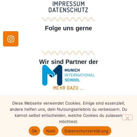
IMPRESSUM
DATENSCHUTZ
Folge uns gerne
Wir sind Partner der
MEHR DAZU ...
Diese Webseite verwendet Cookies. Einige sind essenziell,
Copyright © 2026 – Taekwondo Ammersee | All rights
andere helfen uns, dein Nutzungserlebnis zu verbessern. Du
reserved.
kannst selbst entscheiden, welche Cookies du zulassen
möchtest.
Ok
Nein
Datenschutzerklärung