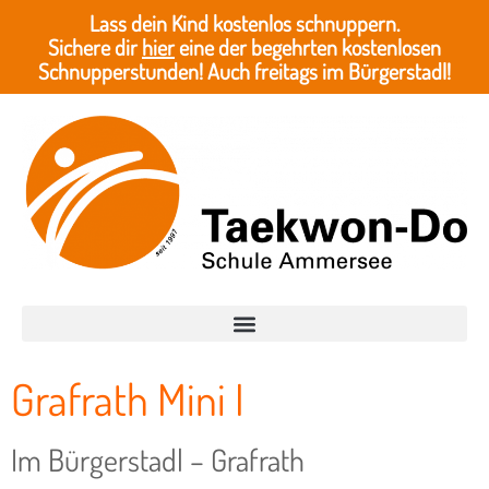
Lass dein Kind kostenlos schnuppern.
Sichere dir
hier
eine der begehrten kostenlosen
Schnupperstunden! Auch freitags im Bürgerstadl!
Grafrath Mini I
Im Bürgerstadl – Grafrath