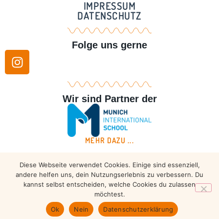
IMPRESSUM
DATENSCHUTZ
Folge uns gerne
Wir sind Partner der
MEHR DAZU ...
Diese Webseite verwendet Cookies. Einige sind essenziell,
Copyright © 2026 – Taekwondo Ammersee | All rights
andere helfen uns, dein Nutzungserlebnis zu verbessern. Du
reserved.
kannst selbst entscheiden, welche Cookies du zulassen
möchtest.
Ok
Nein
Datenschutzerklärung