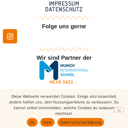
IMPRESSUM
DATENSCHUTZ
Folge uns gerne
Wir sind Partner der
MEHR DAZU ...
Diese Webseite verwendet Cookies. Einige sind essenziell,
Copyright © 2026 – Taekwondo Ammersee | All rights
andere helfen uns, dein Nutzungserlebnis zu verbessern. Du
reserved.
kannst selbst entscheiden, welche Cookies du zulassen
möchtest.
Ok
Nein
Datenschutzerklärung