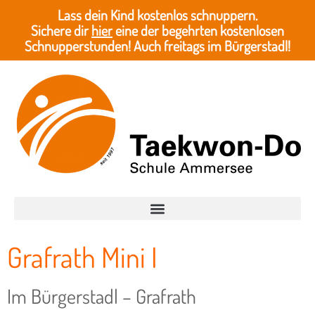
Lass dein Kind kostenlos schnuppern.
Sichere dir
hier
eine der begehrten kostenlosen
Schnupperstunden! Auch freitags im Bürgerstadl!
Grafrath Mini I
Im Bürgerstadl – Grafrath