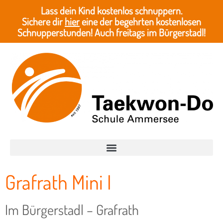
Lass dein Kind kostenlos schnuppern.
Sichere dir
hier
eine der begehrten kostenlosen
Schnupperstunden! Auch freitags im Bürgerstadl!
Grafrath Mini I
Im Bürgerstadl – Grafrath