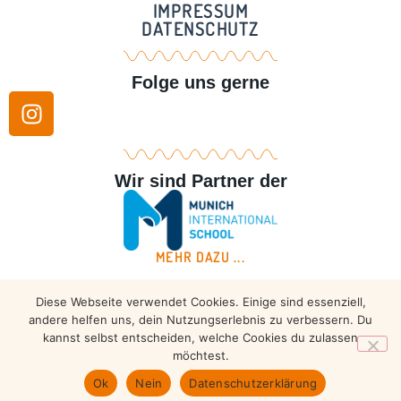
IMPRESSUM
DATENSCHUTZ
Folge uns gerne
Wir sind Partner der
MEHR DAZU ...
Diese Webseite verwendet Cookies. Einige sind essenziell,
Copyright © 2026 – Taekwondo Ammersee | All rights
andere helfen uns, dein Nutzungserlebnis zu verbessern. Du
reserved.
kannst selbst entscheiden, welche Cookies du zulassen
möchtest.
Ok
Nein
Datenschutzerklärung