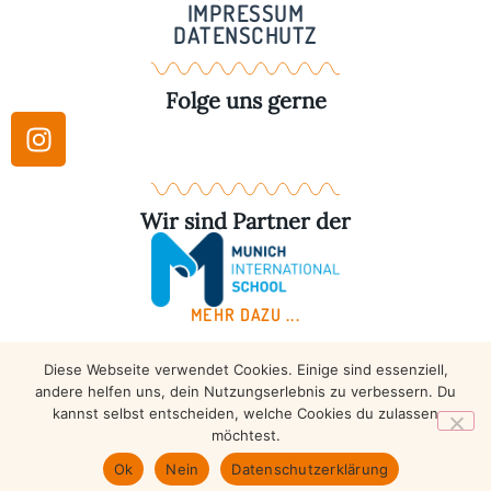
IMPRESSUM
DATENSCHUTZ
Folge uns gerne
Wir sind Partner der
MEHR DAZU ...
Diese Webseite verwendet Cookies. Einige sind essenziell,
Copyright © 2026 – Taekwondo Ammersee | All rights
andere helfen uns, dein Nutzungserlebnis zu verbessern. Du
reserved.
kannst selbst entscheiden, welche Cookies du zulassen
möchtest.
Ok
Nein
Datenschutzerklärung