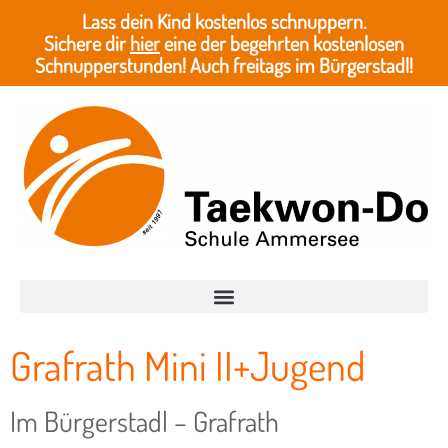
Lass dein Kind kostenlos schnuppern.
Sichere dir
hier
eine der begehrten kostenlosen
Schnupperstunden! Auch freitags im Bürgerstadl!
Grafrath Mini II+Jugend
Im Bürgerstadl – Grafrath