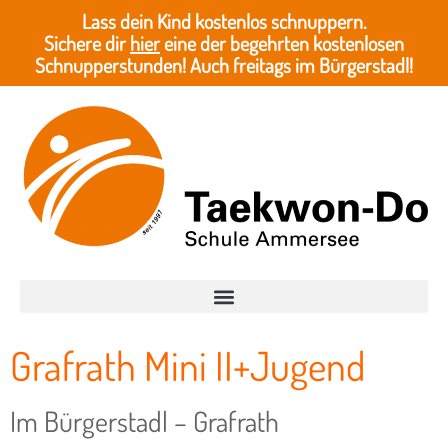
Lass dein Kind kostenlos schnuppern.
Sichere dir
hier
eine der begehrten kostenlosen
Schnupperstunden! Auch freitags im Bürgerstadl!
Grafrath Mini II+Jugend
Im Bürgerstadl – Grafrath