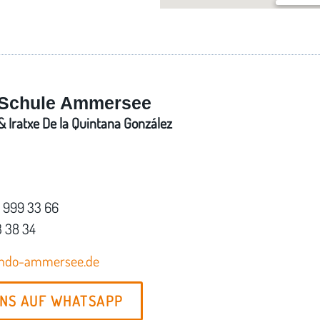
Im Bürge
Mauerner 
Schule Ammersee
 Iratxe De la Quintana González
7 999 33 66
3 38 34
ondo-ammersee.de
UNS AUF WHATSAPP