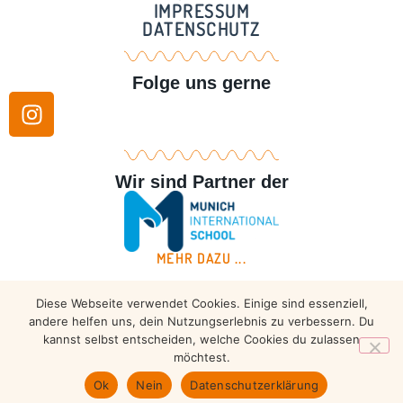
IMPRESSUM
DATENSCHUTZ
Folge uns gerne
Wir sind Partner der
MEHR DAZU ...
Diese Webseite verwendet Cookies. Einige sind essenziell,
Copyright © 2026 – Taekwondo Ammersee | All rights
andere helfen uns, dein Nutzungserlebnis zu verbessern. Du
reserved.
kannst selbst entscheiden, welche Cookies du zulassen
möchtest.
Ok
Nein
Datenschutzerklärung