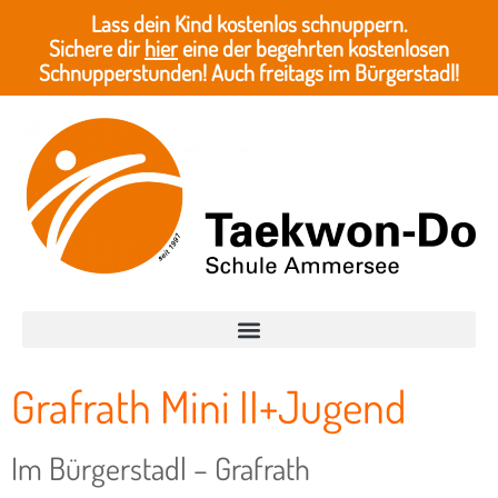
Lass dein Kind kostenlos schnuppern.
Sichere dir
hier
eine der begehrten kostenlosen
Schnupperstunden! Auch freitags im Bürgerstadl!
Grafrath Mini II+Jugend
Im Bürgerstadl – Grafrath