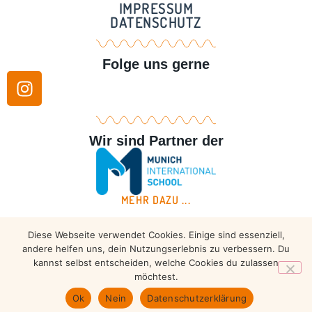
IMPRESSUM
DATENSCHUTZ
Folge uns gerne
Wir sind Partner der
MEHR DAZU ...
Diese Webseite verwendet Cookies. Einige sind essenziell,
Copyright © 2026 – Taekwondo Ammersee | All rights
andere helfen uns, dein Nutzungserlebnis zu verbessern. Du
reserved.
kannst selbst entscheiden, welche Cookies du zulassen
möchtest.
Ok
Nein
Datenschutzerklärung