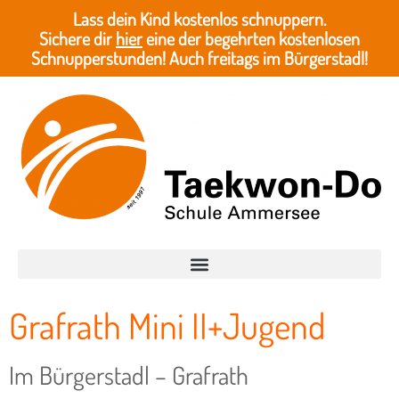
Lass dein Kind kostenlos schnuppern.
Sichere dir
hier
eine der begehrten kostenlosen
Schnupperstunden! Auch freitags im Bürgerstadl!
Grafrath Mini II+Jugend
Im Bürgerstadl – Grafrath