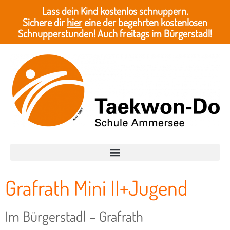
Lass dein Kind kostenlos schnuppern.
Sichere dir
hier
eine der begehrten kostenlosen
Schnupperstunden! Auch freitags im Bürgerstadl!
Grafrath Mini II+Jugend
Im Bürgerstadl – Grafrath