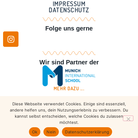
IMPRESSUM
DATENSCHUTZ
Folge uns gerne
Wir sind Partner der
MEHR DAZU ...
Diese Webseite verwendet Cookies. Einige sind essenziell,
Copyright © 2026 – Taekwondo Ammersee | All rights
andere helfen uns, dein Nutzungserlebnis zu verbessern. Du
reserved.
kannst selbst entscheiden, welche Cookies du zulassen
möchtest.
Ok
Nein
Datenschutzerklärung